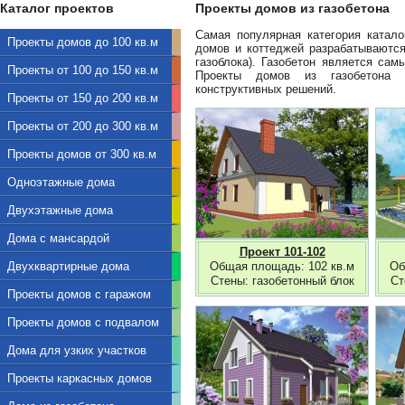
Каталог проектов
Проекты домов из газобетона
Самая популярная категория катало
Проекты домов до 100 кв.м
домов и коттеджей разрабатываются 
газоблока). Газобетон является са
Проекты от 100 до 150 кв.м
Проекты домов из газобетона о
конструктивных решений.
Проекты от 150 до 200 кв.м
Проекты от 200 до 300 кв.м
Проекты домов от 300 кв.м
Одноэтажные дома
Двухэтажные дома
Дома с мансардой
Проект 101-102
Двухквартирные дома
Общая площадь: 102 кв.м
Об
Стены: газобетонный блок
Ст
Проекты домов с гаражом
Проекты домов с подвалом
Дома для узких участков
Проекты каркасных домов