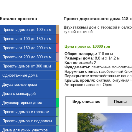
Каталог проектов
Проект двухэтажного дома 118 кв
Двухэтажный дом с террасой и балк
Проекты домов до 100 кв.м
кухней-гостиной.
Проекты от 100 до 150 кв.м
Цена проекта: 10000 грн
Проекты от 150 до 200 кв.м
Общая площадь:
118 кв.м
Проекты от 200 до 300 кв.м
Размеры дома:
8,8 м х 14,2 м
Кол-во этажей:
2
Проекты домов от 300 кв.м
Фундаменты:
ленточные монолитны
Наружные стены:
газобетонный бло
Одноэтажные дома
Перекрытия:
железобетонные панел
Крыша, кровля:
скатная, битумная 
Двухэтажные дома
Авторское название: Орех
Дома с мансардой
Вид, описание
Планы
Двухквартирные дома
Проекты домов с гаражом
Проекты домов с подвалом
Дома для узких участков