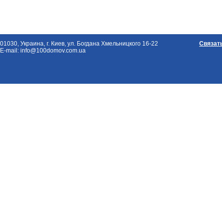
01030, Украина, г. Киев, ул. Богдана Хмельницкого 16-22
Связат
E-mail: info@100domov.com.ua