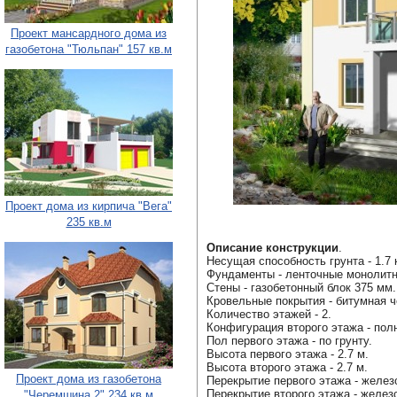
Проект мансардного дома из
газобетона "Тюльпан" 157 кв.м
Проект дома из кирпича "Вега"
235 кв.м
Описание конструкции
.
Несущая способность грунта - 1.7 
Фундаменты - ленточные монолит
Стены - газобетонный блок 375 мм.
Кровельные покрытия - битумная ч
Количество этажей - 2.
Конфигурация второго этажа - пол
Пол первого этажа - по грунту.
Высота первого этажа - 2.7 м.
Высота второго этажа - 2.7 м.
Проект дома из газобетона
Перекрытие первого этажа - желез
Перекрытие второго этажа - желез
"Черемшина 2" 234 кв.м