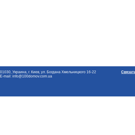
01030, Украина, г. Киев, ул. Богдана Хмельницкого 16-22
Связат
E-mail: info@100domov.com.ua