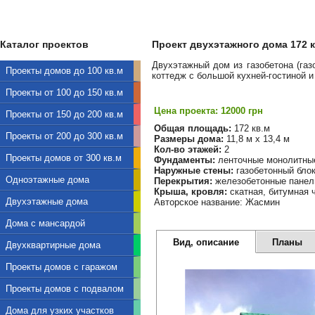
Каталог проектов
Проект двухэтажного дома 172 кв
Двухэтажный дом из газобетона (га
Проекты домов до 100 кв.м
коттедж с большой кухней-гостиной и
Проекты от 100 до 150 кв.м
Цена проекта: 12000 грн
Проекты от 150 до 200 кв.м
Общая площадь:
172 кв.м
Проекты от 200 до 300 кв.м
Размеры дома:
11,8 м х 13,4 м
Кол-во этажей:
2
Проекты домов от 300 кв.м
Фундаменты:
ленточные монолитны
Наружные стены:
газобетонный бло
Одноэтажные дома
Перекрытия:
железобетонные панел
Крыша, кровля:
скатная, битумная 
Двухэтажные дома
Авторское название: Жасмин
Дома с мансардой
Вид, описание
Планы
Двухквартирные дома
Проекты домов с гаражом
Проекты домов с подвалом
Дома для узких участков