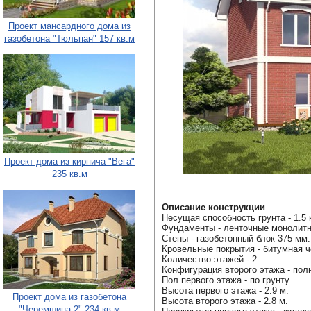
Проект мансардного дома из
газобетона "Тюльпан" 157 кв.м
Проект дома из кирпича "Вега"
235 кв.м
Описание конструкции
.
Несущая способность грунта - 1.5 
Фундаменты - ленточные монолит
Стены - газобетонный блок 375 мм.
Кровельные покрытия - битумная ч
Количество этажей - 2.
Конфигурация второго этажа - пол
Пол первого этажа - по грунту.
Высота первого этажа - 2.9 м.
Проект дома из газобетона
Высота второго этажа - 2.8 м.
"Черемшина 2" 234 кв.м