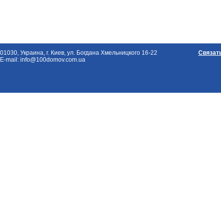
01030, Украина, г. Киев, ул. Богдана Хмельницкого 16-22
Связат
E-mail: info@100domov.com.ua