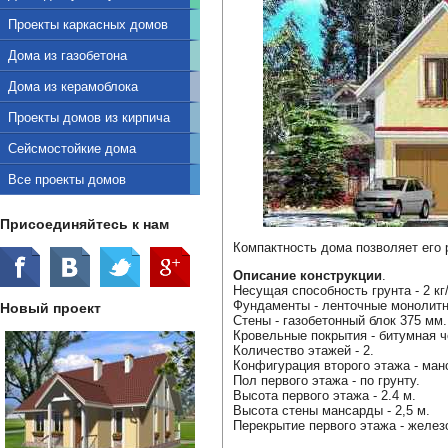
Проекты каркасных домов
Дома из газобетона
Дома из керамоблока
Проекты домов из кирпича
Сейсмостойкие дома
Все проекты домов
Присоединяйтесь к нам
Компактность дома позволяет его
Описание конструкции
.
Несущая способность грунта - 2 кг
Фундаменты - ленточные монолит
Новый проект
Стены - газобетонный блок 375 мм.
Кровельные покрытия - битумная ч
Количество этажей - 2.
Конфигурация второго этажа - ман
Пол первого этажа - по грунту.
Высота первого этажа - 2.4 м.
Высота стены мансарды - 2,5 м.
Перекрытие первого этажа - желез