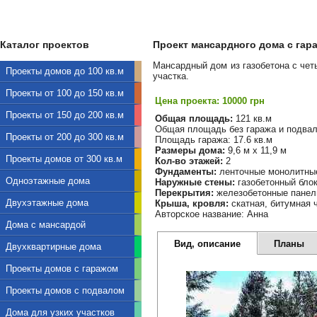
Каталог проектов
Проект мансардного дома с гара
Мансардный дом из газобетона с чет
Проекты домов до 100 кв.м
участка.
Проекты от 100 до 150 кв.м
Цена проекта: 10000 грн
Проекты от 150 до 200 кв.м
Общая площадь:
121 кв.м
Общая площадь без гаража и подвала
Проекты от 200 до 300 кв.м
Площадь гаража: 17.6 кв.м
Размеры дома:
9,6 м х 11,9 м
Проекты домов от 300 кв.м
Кол-во этажей:
2
Фундаменты:
ленточные монолитны
Одноэтажные дома
Наружные стены:
газобетонный бло
Перекрытия:
железобетонные панел
Двухэтажные дома
Крыша, кровля:
скатная, битумная 
Авторское название: Анна
Дома с мансардой
Вид, описание
Планы
Двухквартирные дома
Проекты домов с гаражом
Проекты домов с подвалом
Дома для узких участков