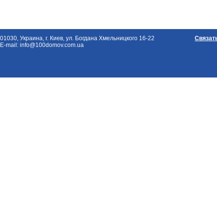
01030, Украина, г. Киев, ул. Богдана Хмельницкого 16-22
Связат
E-mail: info@100domov.com.ua