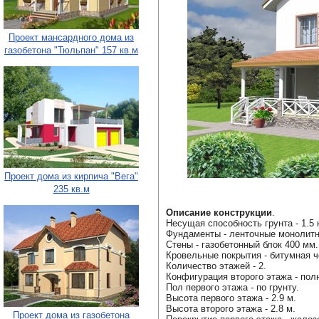
Проект мансардного дома из
газобетона "Тюльпан" 157 кв.м
Проект дома из кирпича "Вега"
235 кв.м
Описание конструкции
.
Несущая способность грунта - 1.5 
Фундаменты - ленточные монолит
Стены - газобетонный блок 400 мм.
Кровельные покрытия - битумная ч
Количество этажей - 2.
Конфигурация второго этажа - пол
Пол первого этажа - по грунту.
Высота первого этажа - 2.9 м.
Высота второго этажа - 2.8 м.
Проект дома из газобетона