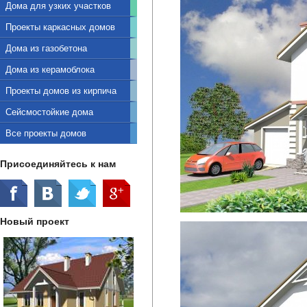
Дома для узких участков
Проекты каркасных домов
Дома из газобетона
Дома из керамоблока
Проекты домов из кирпича
Сейсмостойкие дома
Все проекты домов
Присоединяйтесь к нам
Новый проект