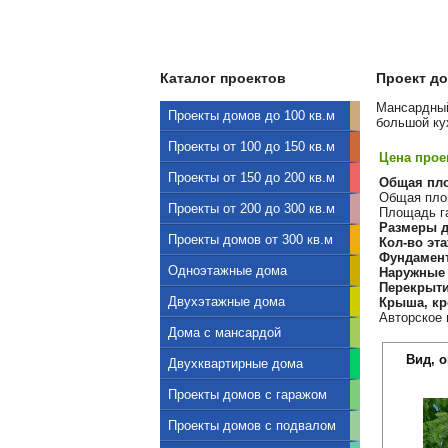
Каталог проектов
Проект до
Мансардный
Проекты домов до 100 кв.м
большой ку
Проекты от 100 до 150 кв.м
Цена проек
Проекты от 150 до 200 кв.м
Общая пл
Общая площ
Проекты от 200 до 300 кв.м
Площадь га
Размеры д
Проекты домов от 300 кв.м
Кол-во эта
Фундамен
Одноэтажные дома
Наружные 
Перекрыти
Двухэтажные дома
Крыша, кр
Авторское 
Дома с мансардой
Вид, 
Двухквартирные дома
Проекты домов с гаражом
Проекты домов с подвалом