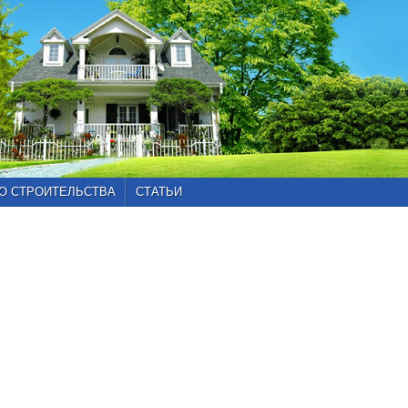
О СТРОИТЕЛЬСТВА
СТАТЬИ
Главная
»
Каталог
проектов
»
Проекты
от
100
до
150
кв.м
»
Проект
103-