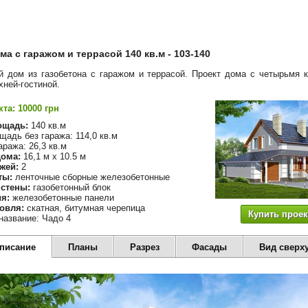
ма с гаражом и террасой 140 кв.м - 103-140
 дом из газобетона с гаражом и террасой. Проект дома с четырьмя 
хней-гостиной.
та: 10000 грн
ощадь:
140 кв.м
адь без гаража: 114,0 кв.м
ража: 26,3 кв.м
ома:
16,1 м х 10.5 м
жей:
2
ты:
ленточные сборные железобетонные
стены:
газобетонный блок
я:
железобетонные панели
овля:
скатная, битумная черепица
Купить проек
название: Чадо 4
описание
Планы
Разрез
Фасады
Вид сверх