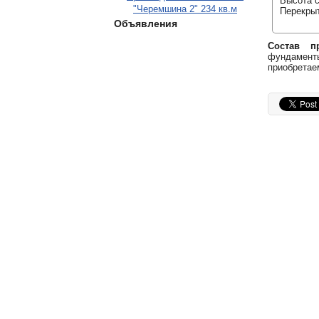
Высота с
"Черемшина 2" 234 кв.м
Перекрыт
Объявления
Состав пр
фундаменты
приобретае