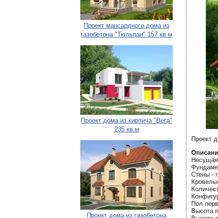
Проект мансардного дома из
газобетона "Тюльпан" 157 кв.м
Проект дома из кирпича "Вега"
235 кв.м
Проект д
Описани
Несущая 
Фундаме
Стены - 
Кровельн
Количест
Конфигур
Пол перв
Высота п
Проект дома из газобетона