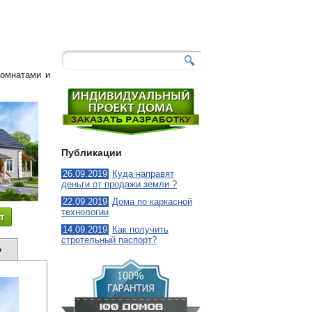
140
-
Чадо
4
комнатами и
Публикации
26.09.2019
Куда направят
деньги от продажи земли ?
22.09.2019
Дома по каркасной
технологии
т
14.09.2019
Как получить
стротельный паспорт?
у