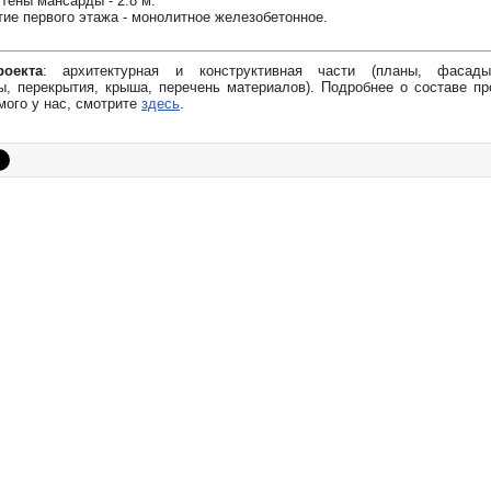
тены мансарды - 2.8 м.
ие первого этажа - монолитное железобетонное.
оекта
: архитектурная и конструктивная части (планы, фасады
, перекрытия, крыша, перечень материалов). Подробнее о составе пр
мого у нас, смотрите
здесь
.