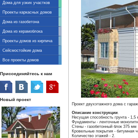
Дома для узких участков
Проекты каркасных домов
Дома из газобетона
Дома из керамоблока
Проекты домов из кирпича
Сейсмостойкие дома
Все проекты домов
Присоединяйтесь к нам
Новый проект
Проект двухэтажного дома с гара
Описание конструкции
.
Несущая способность грунта - 1,5 к
Фундаменты - ленточные монолит
Стены - газобетонный блок 375 мм 
Кровельные покрытия - битумная ч
Количество этажей - 2.