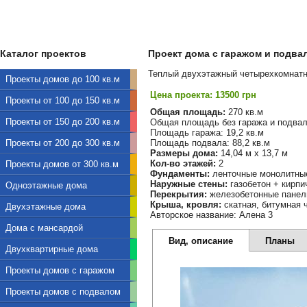
Каталог проектов
Проект дома с гаражом и подвало
Теплый двухэтажный четырехкомнатн
Проекты домов до 100 кв.м
Цена проекта: 13500 грн
Проекты от 100 до 150 кв.м
Общая площадь:
270 кв.м
Проекты от 150 до 200 кв.м
Общая площадь без гаража и подвала
Площадь гаража: 19,2 кв.м
Проекты от 200 до 300 кв.м
Площадь подвала: 88,2 кв.м
Размеры дома:
14,04 м х 13,7 м
Кол-во этажей:
2
Проекты домов от 300 кв.м
Фундаменты:
ленточные монолитны
Наружные стены:
газобетон + кирпи
Одноэтажные дома
Перекрытия:
железобетонные панел
Крыша, кровля:
скатная, битумная 
Двухэтажные дома
Авторское название: Алена 3
Дома с мансардой
Вид, описание
Планы
Двухквартирные дома
Проекты домов с гаражом
Проекты домов с подвалом