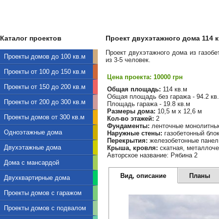
Каталог проектов
Проект двухэтажного дома 114 кв
Проект двухэтажного дома из газоб
Проекты домов до 100 кв.м
из 3-5 человек.
Проекты от 100 до 150 кв.м
Цена проекта: 10000 грн
Проекты от 150 до 200 кв.м
Общая площадь:
114 кв.м
Общая площадь без гаража - 94.2 кв
Проекты от 200 до 300 кв.м
Площадь гаража - 19.8 кв.м
Размеры дома:
10,5 м х 12,6 м
Проекты домов от 300 кв.м
Кол-во этажей:
2
Фундаменты:
ленточные монолитны
Одноэтажные дома
Наружные стены:
газобетонный бло
Перекрытия:
железобетонные панел
Двухэтажные дома
Крыша, кровля:
скатная, металлоч
Авторское название: Рябина 2
Дома с мансардой
Вид, описание
Планы
Двухквартирные дома
Проекты домов с гаражом
Проекты домов с подвалом