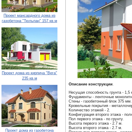
Проект мансардного дома из
газобетона "Тюльпан" 157 кв.м
Проект дома из кирпича "Вега"
235 кв.м
Описание конструкции
.
Несущая способность грунта - 1,5 
Фундаменты - ленточные монолит
Стены - газобетонный блок 375 мм.
Кровельные покрытия - металлоче
Количество этажей - 2.
Конфигурация второго этажа - п
Пол первого этажа - по грунту.
Высота первого этажа - 2.7 м.
Высота второго этажа - 2.7 м.
Проект дома из газобетона