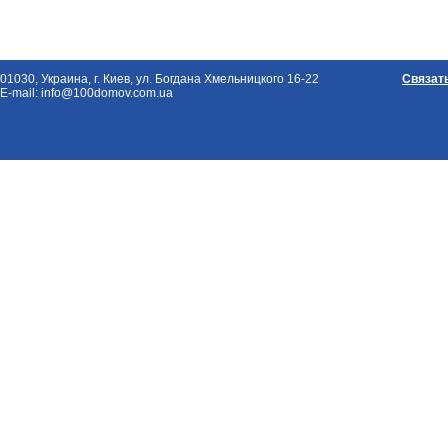
01030, Украина, г. Киев, ул. Богдана Хмельницкого 16-22
Связат
E-mail: info@100domov.com.ua