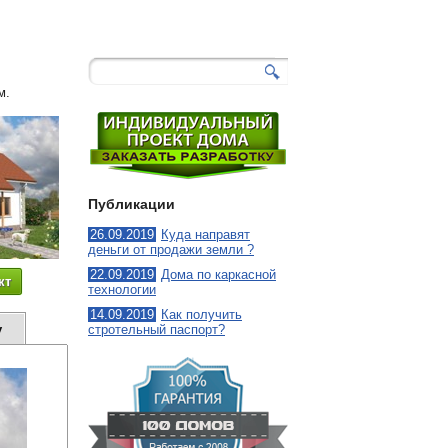
104
-
Барвинок
м.
Публикации
26.09.2019
Куда направят
деньги от продажи земли ?
22.09.2019
Дома по каркасной
кт
технологии
14.09.2019
Как получить
у
стротельный паспорт?