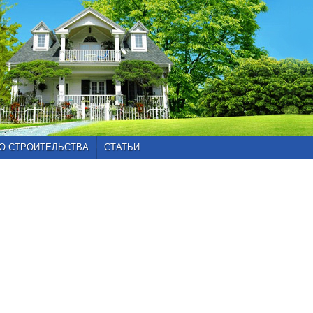
О СТРОИТЕЛЬСТВА
СТАТЬИ
Главная
»
Каталог
проектов
»
Проекты
от
100
до
150
кв.м
»
Проект
102-