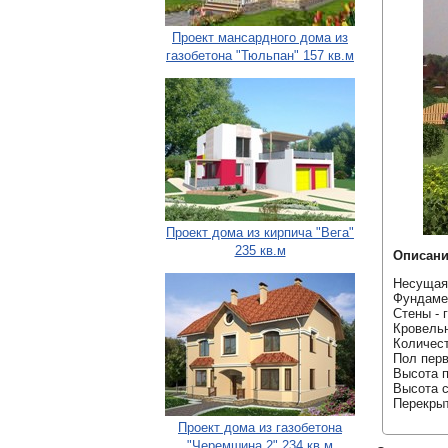
Проект мансардного дома из
газобетона "Тюльпан" 157 кв.м
Проект дома из кирпича "Вега"
235 кв.м
Описани
Несущая 
Фундаме
Стены - 
Кровельн
Количест
Пол перв
Высота п
Высота с
Перекрыт
Проект дома из газобетона
"Черемшина 2" 234 кв.м