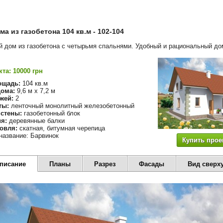
ма из газобетона 104 кв.м - 102-104
 дом из газобетона с четырьмя спальнями. Удобный и рациональный до
та: 10000 грн
ощадь:
104 кв.м
ома:
9,6 м х 7,2 м
жей:
2
ты:
ленточный монолитный железобетонный
стены:
газобетонный блок
я:
деревянные балки
овля:
скатная, битумная черепица
название: Барвинок
Купить прое
описание
Планы
Разрез
Фасады
Вид сверх