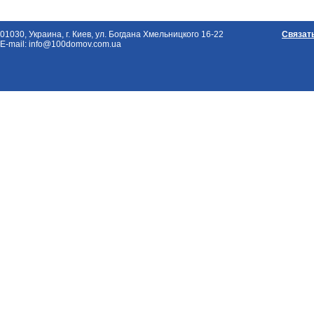
01030, Украина, г. Киев, ул. Богдана Хмельницкого 16-22
Связат
E-mail: info@100domov.com.ua