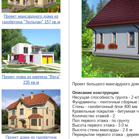
Проект мансардного дома из
газобетона "Тюльпан" 157 кв.м
Проект дома из кирпича "Вега"
235 кв.м
Проект большого мансардного дом
Описание конструкции
.
Несущая способность грунта - 2 кг/
Фундаменты - ленточные сборные 
Стены - газобетонный блок 400 мм.
Кровельные покрытия - битумная ч
Количество этажей - 2.
Пол первого этажа - по грунту.
Высота первого этажа - 3.0 м.
Высота стены мансарды - 2.6 м.
Перекрытие первого этажа - дерев
Проект дома из газобетона