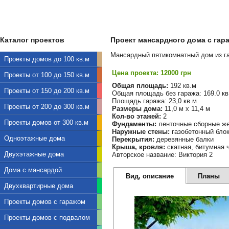
Каталог проектов
Проект мансардного дома с гараж
Мансардный пятикомнатный дом из га
Проекты домов до 100 кв.м
Цена проекта: 12000 грн
Проекты от 100 до 150 кв.м
Общая площадь:
192 кв.м
Проекты от 150 до 200 кв.м
Общая площадь без гаража: 169.0 кв
Площадь гаража: 23,0 кв.м
Проекты от 200 до 300 кв.м
Размеры дома:
11,0 м х 11,4 м
Кол-во этажей:
2
Проекты домов от 300 кв.м
Фундаменты:
ленточные сборные ж
Наружные стены:
газобетонный бло
Одноэтажные дома
Перекрытия:
деревянные балки
Крыша, кровля:
скатная, битумная 
Двухэтажные дома
Авторское название: Виктория 2
Дома с мансардой
Вид, описание
Планы
Двухквартирные дома
Проекты домов с гаражом
Проекты домов с подвалом