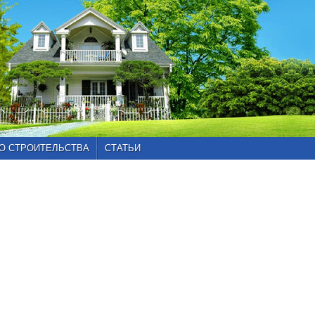
О СТРОИТЕЛЬСТВА
СТАТЬИ
Главная
»
Каталог
проектов
»
Проекты
от
200
до
300
кв.м
»
Проект
101-