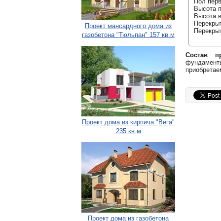
Пол перв
Высота п
Высота в
Перекрыт
Проект мансардного дома из
Перекрыт
газобетона "Тюльпан" 157 кв.м
Состав пр
фундаменты
приобретае
Проект дома из кирпича "Вега"
235 кв.м
Проект дома из газобетона