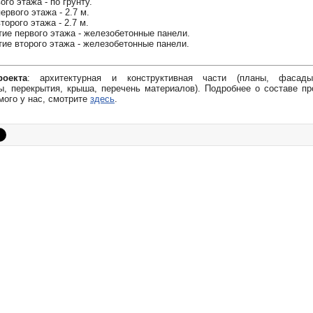
ого этажа - по грунту.
ервого этажа - 2.7 м.
торого этажа - 2.7 м.
ие первого этажа - железобетонные панели.
ие второго этажа - железобетонные панели.
оекта
: архитектурная и конструктивная части (планы, фасады
, перекрытия, крыша, перечень материалов). Подробнее о составе пр
мого у нас, смотрите
здесь
.