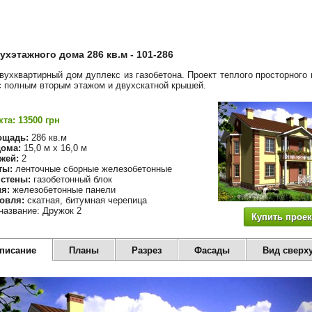
ухэтажного дома 286 кв.м - 101-286
вухквартирный дом дуплекс из газобетона. Проект теплого просторного 
с полным вторым этажом и двухскатной крышей.
та: 13500 грн
ощадь:
286 кв.м
ома:
15,0 м х 16,0 м
жей:
2
ты:
ленточные сборные железобетонные
стены:
газобетонный блок
я:
железобетонные панели
овля:
скатная, битумная черепица
название: Дружок 2
Купить проек
описание
Планы
Разрез
Фасады
Вид сверх