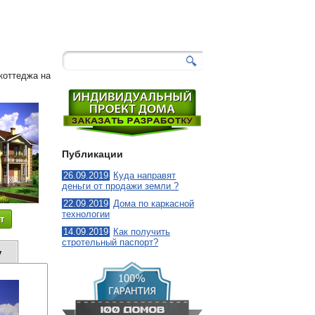
286
-
Дружок
2
коттеджа на
Публикации
26.09.2019
Куда направят
деньги от продажи земли ?
22.09.2019
Дома по каркасной
технологии
т
14.09.2019
Как получить
стротельный паспорт?
у