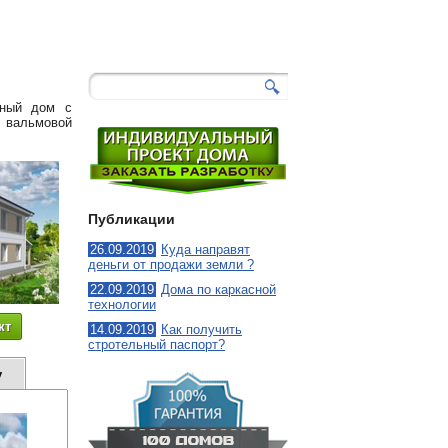
125
-
Ласточка
8
тный дом с
 вальмовой
Публикации
26.09.2019
Куда направят
деньги от продажи земли ?
22.09.2019
Дома по каркасной
технологии
кт
14.09.2019
Как получить
стротельный паспорт?
у