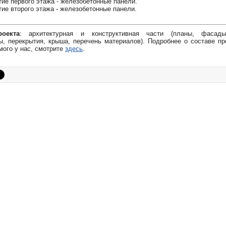
ие первого этажа - железобетонные панели.
ие второго этажа - железобетонные панели.
оекта
: архитектурная и конструктивная части (планы, фасады
, перекрытия, крыша, перечень материалов). Подробнее о составе пр
мого у нас, смотрите
здесь
.