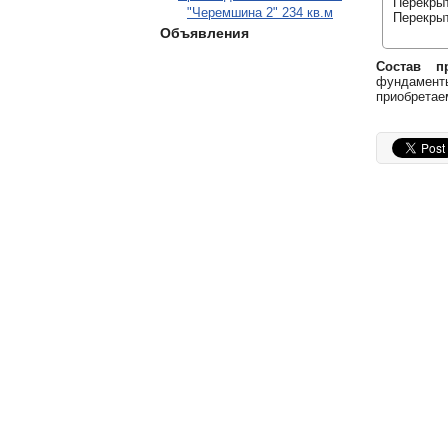
Перекрыт
"Черемшина 2" 234 кв.м
Перекрыт
Объявления
Состав пр
фундаменты
приобретае