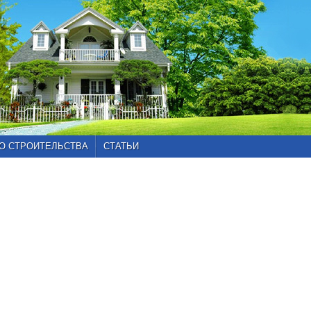
О СТРОИТЕЛЬСТВА
СТАТЬИ
Главная
»
Каталог
проектов
»
Проекты
от
100
до
150
кв.м
»
Проект
102-