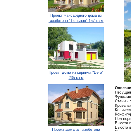
Проект мансардного дома из
газобетона "Тюльпан" 157 кв.м
Проект дома из кирпича "Вега"
235 кв.м
Описани
Несущая 
Фундаме
Стены - 
Кровельн
Количест
Конфигу
Пол перв
Высота п
Высота в
Проект дома из газобетона