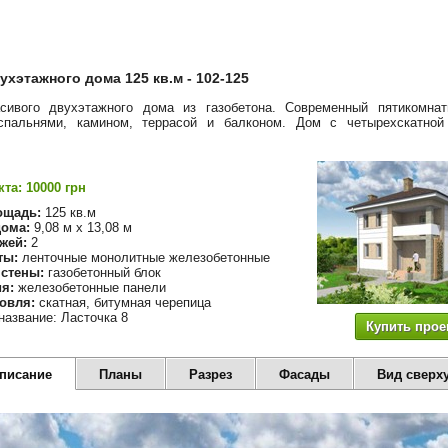
ухэтажного дома 125 кв.м - 102-125
асивого двухэтажного дома из газобетона. Современный пятикомна
спальнями, камином, террасой и балконом. Дом с четырехскатной
та: 10000 грн
ощадь:
125 кв.м
ома:
9,08 м х 13,08 м
жей:
2
ты:
ленточные монолитные железобетонные
стены:
газобетонный блок
я:
железобетонные панели
овля:
скатная, битумная черепица
название: Ласточка 8
Купить прое
описание
Планы
Разрез
Фасады
Вид сверх