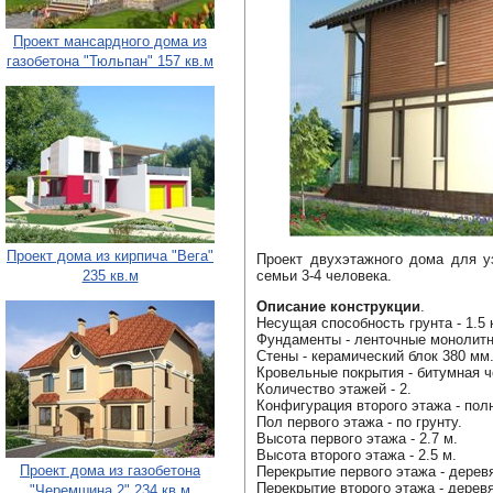
Проект мансардного дома из
газобетона "Тюльпан" 157 кв.м
Проект дома из кирпича "Вега"
Проект двухэтажного дома для у
235 кв.м
семьи 3-4 человека.
Описание конструкции
.
Несущая способность грунта - 1.5 
Фундаменты - ленточные монолит
Стены - керамический блок 380 мм
Кровельные покрытия - битумная ч
Количество этажей - 2.
Конфигурация второго этажа - пол
Пол первого этажа - по грунту.
Высота первого этажа - 2.7 м.
Высота второго этажа - 2.5 м.
Проект дома из газобетона
Перекрытие первого этажа - дерев
Перекрытие второго этажа - дерев
"Черемшина 2" 234 кв.м