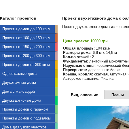
Каталог проектов
Проект двухэтажного дома с бал
Проект двухэтажного дома из керамо
Проекты домов до 100 кв.м
Проекты от 100 до 150 кв.м
Цена проекта: 10000 грн
Проекты от 150 до 200 кв.м
Общая площадь:
104 кв.м
Размеры дома:
6,8 м х 14,8 м
Проекты от 200 до 300 кв.м
Кол-во этажей:
2
Фундаменты:
ленточный монолитны
Проекты домов от 300 кв.м
Наружные стены:
керамический бло
Перекрытия:
деревянные балки
Одноэтажные дома
Крыша, кровля:
скатная, битумная 
Авторское название: Фиалка
Двухэтажные дома
Дома с мансардой
Вид, описание
Планы
Двухквартирные дома
Проекты домов с гаражом
Проекты домов с подвалом
Дома для узких участков