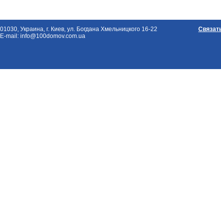
01030, Украина, г. Киев, ул. Богдана Хмельницкого 16-22
Связат
E-mail: info@100domov.com.ua