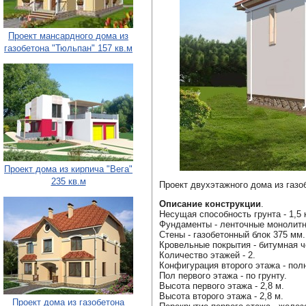
Проект мансардного дома из
газобетона "Тюльпан" 157 кв.м
Проект дома из кирпича "Вега"
235 кв.м
Проект двухэтажного дома из газо
Описание конструкции
.
Несущая способность грунта - 1,5 к
Фундаменты - ленточные монолит
Стены - газобетонный блок 375 мм.
Кровельные покрытия - битумная ч
Количество этажей - 2.
Конфигурация второго этажа - пол
Пол первого этажа - по грунту.
Высота первого этажа - 2,8 м.
Высота второго этажа - 2,8 м.
Проект дома из газобетона