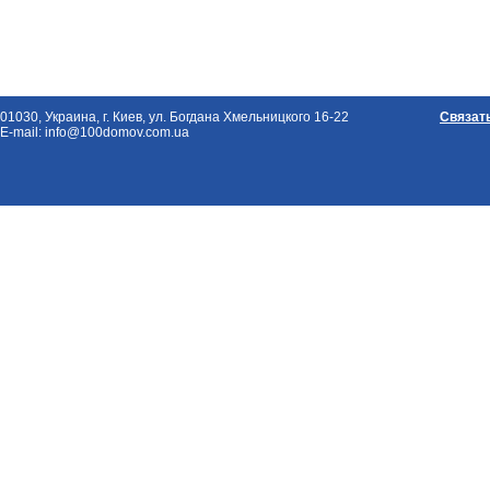
01030, Украина, г. Киев, ул. Богдана Хмельницкого 16-22
Связат
E-mail: info@100domov.com.ua