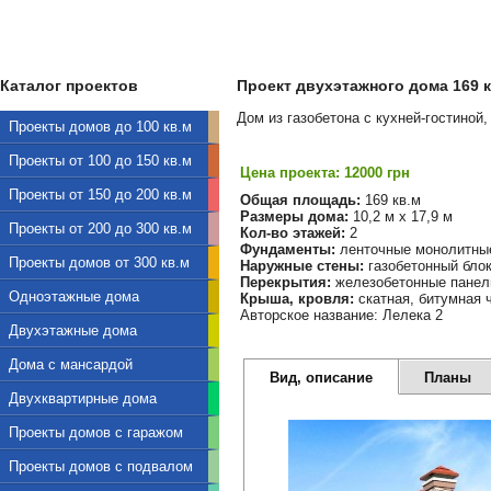
Каталог проектов
Проект двухэтажного дома 169 кв
Дом из газобетона с кухней-гостиной
Проекты домов до 100 кв.м
Проекты от 100 до 150 кв.м
Цена проекта: 12000 грн
Проекты от 150 до 200 кв.м
Общая площадь:
169 кв.м
Размеры дома:
10,2 м х 17,9 м
Проекты от 200 до 300 кв.м
Кол-во этажей:
2
Фундаменты:
ленточные монолитны
Проекты домов от 300 кв.м
Наружные стены:
газобетонный бло
Перекрытия:
железобетонные панел
Одноэтажные дома
Крыша, кровля:
скатная, битумная 
Авторское название: Лелека 2
Двухэтажные дома
Дома с мансардой
Вид, описание
Планы
Двухквартирные дома
Проекты домов с гаражом
Проекты домов с подвалом