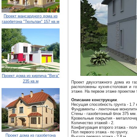
Проект мансардного дома из
газобетона "Тюльпан" 157 кв.м
Проект дома из кирпича "Вега"
235 кв.м
Проект двухэтажного дома из г
расположены кухня-столовая и го
этаже. На первом этаже проектом 
Описание конструкции
.
Несущая способность грунта - 1.7 
Фундаменты - ленточные монолит
Стены - газобетонный блок 375 мм.
Кровельные покрытия - металлоче
Количество этажей - 2.
Конфигурация второго этажа - пол
Пол первого этажа - по грунту.
Проект дома из газобетона
Высота первого этажа - 2.8 м.