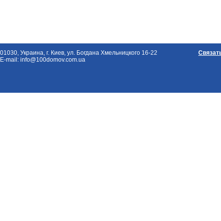
01030, Украина, г. Киев, ул. Богдана Хмельницкого 16-22
Связат
E-mail: info@100domov.com.ua