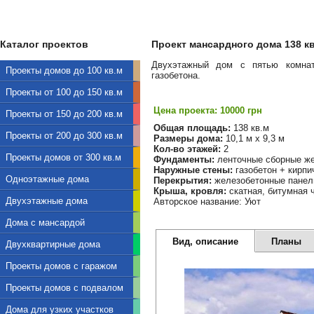
Каталог проектов
Проект мансардного дома 138 кв.
Двухэтажный дом с пятью комнат
Проекты домов до 100 кв.м
газобетона.
Проекты от 100 до 150 кв.м
Цена проекта: 10000 грн
Проекты от 150 до 200 кв.м
Общая площадь:
138 кв.м
Проекты от 200 до 300 кв.м
Размеры дома:
10,1 м х 9,3 м
Кол-во этажей:
2
Проекты домов от 300 кв.м
Фундаменты:
ленточные сборные ж
Наружные стены:
газобетон + кирпи
Одноэтажные дома
Перекрытия:
железобетонные панел
Крыша, кровля:
скатная, битумная 
Двухэтажные дома
Авторское название: Уют
Дома с мансардой
Вид, описание
Планы
Двухквартирные дома
Проекты домов с гаражом
Проекты домов с подвалом
Дома для узких участков