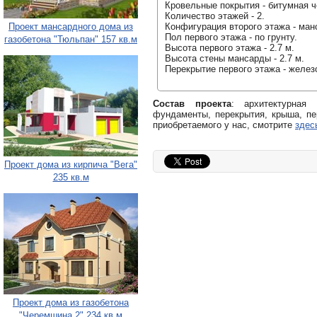
Кровельные покрытия - битумная ч
Количество этажей - 2.
Проект мансардного дома из
Конфигурация второго этажа - ман
Пол первого этажа - по грунту.
газобетона "Тюльпан" 157 кв.м
Высота первого этажа - 2.7 м.
Высота стены мансарды - 2.7 м.
Перекрытие первого этажа - желез
Состав проекта
: архитектурная
фундаменты, перекрытия, крыша, пе
приобретаемого у нас, смотрите
здес
Проект дома из кирпича "Вега"
235 кв.м
Проект дома из газобетона
"Черемшина 2" 234 кв.м