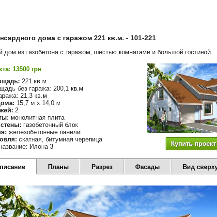
нсардного дома с гаражом 221 кв.м. - 101-221
 дом из газобетона с гаражом, шестью комнатами и большой гостиной.
та: 13500 грн
ощадь:
221 кв.м
адь без гаража: 200,1 кв.м
ража: 21,3 кв.м
ома:
15,7 м х 14,0 м
жей:
2
ты:
монолитная плита
стены:
газобетонный блок
я:
железобетонные панели
овля:
скатная, битумная черепица
Купить проект
название: Илона 3
описание
Планы
Разрез
Фасады
Вид сверх