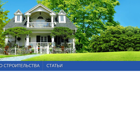
О СТРОИТЕЛЬСТВА
СТАТЬИ
Главная
»
Каталог
проектов
»
Проекты
от
200
до
300
кв.м
»
Проект
101-