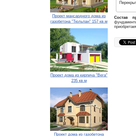
Перекрыт
Проект мансардного дома из
Состав пр
газобетона "Тюльпан" 157 кв.м
фундаменты
приобретае
Проект дома из кирпича "Вега"
235 кв.м
Проект дома из газобетона