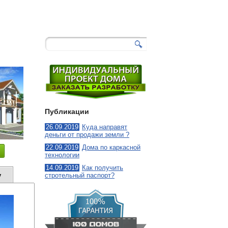
221
-
Илона
3
Публикации
26.09.2019
Куда направят
деньги от продажи земли ?
22.09.2019
Дома по каркасной
технологии
14.09.2019
Как получить
у
стротельный паспорт?