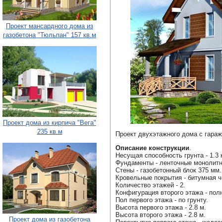
Проект мансардного дома из
газобетона "Тюльпан" 157 кв.м
Проект дома из кирпича "Вега"
235 кв.м
Проект двухэтажного дома с гараж
Описание конструкции
.
Несущая способность грунта - 1.3 
Фундаменты - ленточные монолит
Стены - газобетонный блок 375 мм.
Кровельные покрытия - битумная ч
Количество этажей - 2.
Конфигурация второго этажа - пол
Пол первого этажа - по грунту.
Высота первого этажа - 2.8 м.
Высота второго этажа - 2.8 м.
Проект дома из газобетона