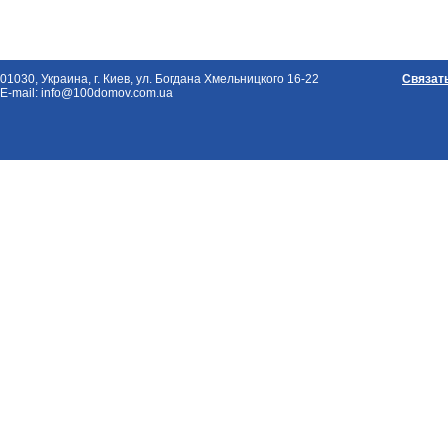
01030, Украина, г. Киев, ул. Богдана Хмельницкого 16-22
Связат
E-mail: info@100domov.com.ua