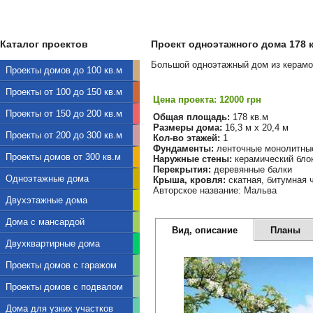
Каталог проектов
Проект одноэтажного дома 178 кв
Большой одноэтажный дом из керамоб
Проекты домов до 100 кв.м
Проекты от 100 до 150 кв.м
Цена проекта: 12000 грн
Проекты от 150 до 200 кв.м
Общая площадь:
178 кв.м
Размеры дома:
16,3 м х 20,4 м
Проекты от 200 до 300 кв.м
Кол-во этажей:
1
Фундаменты:
ленточные монолитны
Проекты домов от 300 кв.м
Наружные стены:
керамический бло
Перекрытия:
деревянные балки
Одноэтажные дома
Крыша, кровля:
скатная, битумная 
Авторское название: Мальва
Двухэтажные дома
Дома с мансардой
Вид, описание
Планы
Двухквартирные дома
Проекты домов с гаражом
Проекты домов с подвалом
Дома для узких участков