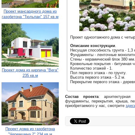
Проект мансардного дома из
газобетона "Тюльпан" 157 кв.м
Проект одноэтажного дома с четыр
Описание конструкции
.
Несущая способность грунта - 1,3 к
Фундаменты - ленточные монолит
Стены - керамический блок 380 мм
Кровельные покрытия - битумная ч
Количество этажей - 1.
Проект дома из кирпича "Вега"
Пол первого этажа - по грунту.
235 кв.м
Высота первого этажа - 5.2 м.
Перекрытие первого этажа - дерев
Состав проекта
: архитектурная
фундаменты, перекрытия, крыша, пе
приобретаемого у нас, смотрите
здес
Проект дома из газобетона
"Черемшина 2" 234 кв.м