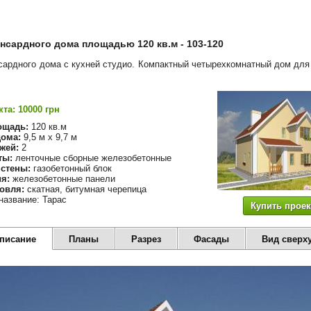
нсардного дома площадью 120 кв.м - 103-120
сардного дома с кухней студио. Компактный четырехкомнатный дом для 
та: 10000 грн
ощадь:
120 кв.м
ома:
9,5 м х 9,7 м
жей:
2
ты:
ленточные сборные железобетонные
стены:
газобетонный блок
я:
железобетонные панели
овля:
скатная, битумная черепица
название: Тарас
Купить проек
описание
Планы
Разрез
Фасады
Вид сверх