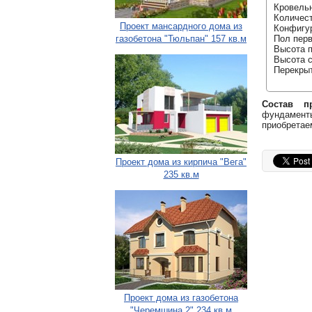
Кровельн
Количест
Проект мансардного дома из
Конфигур
газобетона "Тюльпан" 157 кв.м
Пол перв
Высота п
Высота с
Перекрыт
Состав пр
фундаменты
приобретае
Проект дома из кирпича "Вега"
235 кв.м
Проект дома из газобетона
"Черемшина 2" 234 кв.м