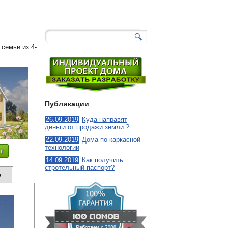
120
-
Тарас
семьи из 4-
Публикации
26.09.2019
Куда направят
деньги от продажи земли ?
22.09.2019
Дома по каркасной
технологии
т
14.09.2019
Как получить
стротельный паспорт?
у