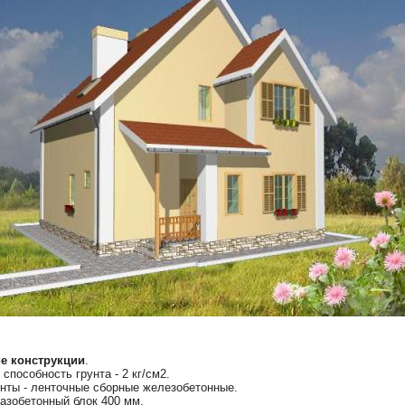
е конструкции
.
способность грунта - 2 кг/см2.
нты - ленточные сборные железобетонные.
газобетонный блок 400 мм.