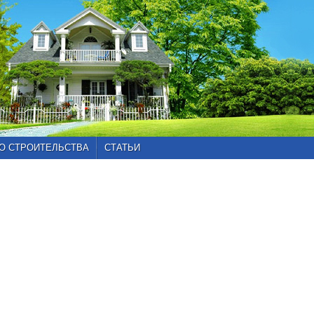
О СТРОИТЕЛЬСТВА
СТАТЬИ
Главная
»
Каталог
проектов
»
Проекты
от
100
до
150
кв.м
»
Проект
103-