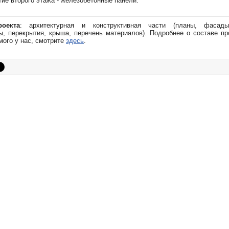
ие второго этажа - железобетонные панели.
оекта
: архитектурная и конструктивная части (планы, фасады
, перекрытия, крыша, перечень материалов). Подробнее о составе пр
мого у нас, смотрите
здесь
.