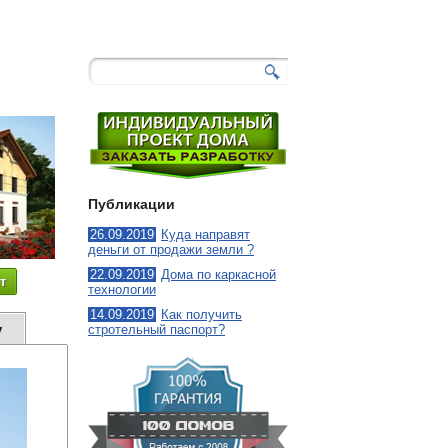
130
-
Белочка
Публикации
26.09.2019
Куда направят
деньги от продажи земли ?
22.09.2019
Дома по каркасной
т
технологии
14.09.2019
Как получить
у
стротельный паспорт?