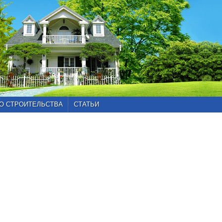
О СТРОИТЕЛЬСТВА
СТАТЬИ
Главная
»
Каталог
проектов
»
Проекты
от
100
до
150
кв.м
»
Проект
102-