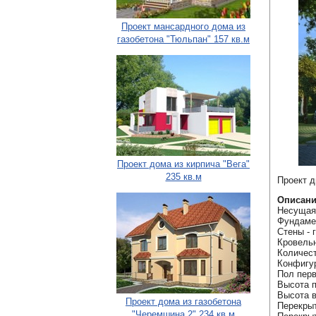
Проект мансардного дома из
газобетона "Тюльпан" 157 кв.м
Проект дома из кирпича "Вега"
235 кв.м
Проект д
Описани
Несущая 
Фундаме
Стены - 
Кровельн
Количест
Конфигур
Пол перв
Высота п
Высота в
Проект дома из газобетона
Перекрыт
"Черемшина 2" 234 кв.м