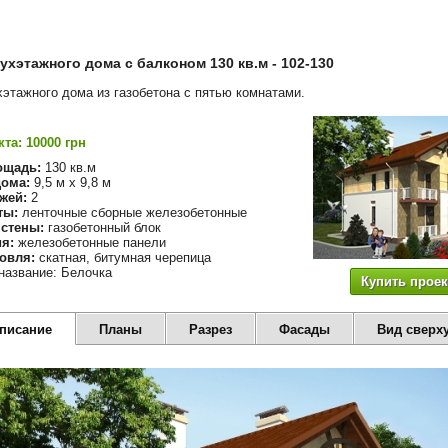
ухэтажного дома с балконом 130 кв.м - 102-130
хэтажного дома из газобетона с пятью комнатами.
та: 10000 грн
ощадь:
130 кв.м
ома:
9,5 м х 9,8 м
жей:
2
ты:
ленточные сборные железобетонные
стены:
газобетонный блок
я:
железобетонные панели
овля:
скатная, битумная черепица
название: Белочка
Купить проек
описание
Планы
Разрез
Фасады
Вид сверх