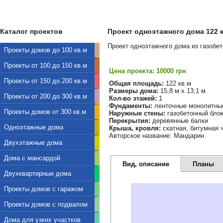
Каталог проектов
Проект одноэтажного дома 122 к
Проект одноэтажного дома из газобе
Проекты домов до 100 кв.м
Проекты от 100 до 150 кв.м
Цена проекта: 10000 грн
Проекты от 150 до 200 кв.м
Общая площадь:
122 кв.м
Размеры дома:
15,8 м х 13,1 м
Проекты от 200 до 300 кв.м
Кол-во этажей:
1
Фундаменты:
ленточные монолитны
Проекты домов от 300 кв.м
Наружные стены:
газобетонный бло
Перекрытия:
деревянные балки
Одноэтажные дома
Крыша, кровля:
скатная, битумная 
Авторское название: Мандарин
Двухэтажные дома
Дома с мансардой
Вид, описание
Планы
Двухквартирные дома
Проекты домов с гаражом
Проекты домов с подвалом
Дома для узких участков