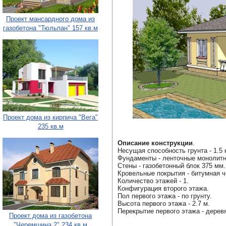
Проект мансардного дома из
газобетона "Тюльпан" 157 кв.м
Проект дома из кирпича "Вега"
235 кв.м
Описание конструкции
.
Несущая способность грунта - 1.5 
Фундаменты - ленточные монолит
Стены - газобетонный блок 375 мм.
Кровельные покрытия - битумная ч
Количество этажей - 1.
Конфигурация второго этажа.
Пол первого этажа - по грунту.
Высота первого этажа - 2.7 м.
Перекрытие первого этажа - дерев
Проект дома из газобетона
"Черемшина 2" 234 кв.м