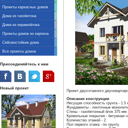
Проекты каркасных домов
Дома из газобетона
Дома из керамоблока
Проекты домов из кирпича
Сейсмостойкие дома
Все проекты домов
Присоединяйтесь к нам
Новый проект
Проект двухэтажного двухквартирн
Описание конструкции
.
Несущая способность грунта - 1.5 к
Фундаменты - ленточные монолит
Стены - газобетонный блок 375 мм.
Кровельные покрытия - битумная ч
Количество этажей - 2.
Пол первого этажа - по грунту.