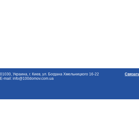
01030, Украина, г. Киев, ул. Богдана Хмельницкого 16-22
Связат
E-mail: info@100domov.com.ua