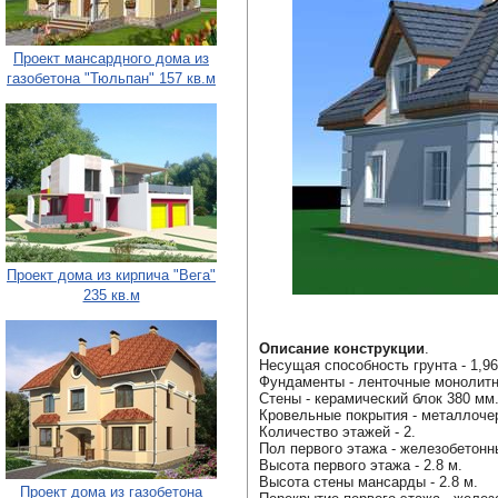
Проект мансардного дома из
газобетона "Тюльпан" 157 кв.м
Проект дома из кирпича "Вега"
235 кв.м
Описание конструкции
.
Несущая способность грунта - 1,96 
Фундаменты - ленточные монолит
Стены - керамический блок 380 мм
Кровельные покрытия - металлоче
Количество этажей - 2.
Пол первого этажа - железобетонн
Высота первого этажа - 2.8 м.
Высота стены мансарды - 2.8 м.
Проект дома из газобетона