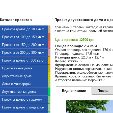
Каталог проектов
Проект двухэтажного дома с цок
Красивый и теплый коттедж из керам
Проекты домов до 100 кв.м
с шестью комнатами, большой гостин
Проекты от 100 до 150 кв.м
Цена проекта: 12500 грн
Проекты от 150 до 200 кв.м
Общая площадь:
264 кв.м
Общая площадь без подвала: 176,4 
Проекты от 200 до 300 кв.м
Площадь подвала: 87,6 кв.м
Размеры дома:
12,3 м х 12,7 м
Проекты домов от 300 кв.м
Кол-во этажей:
2
Фундаменты:
ленточные монолитны
Одноэтажные дома
Наружные стены:
керамоблок + кир
Перекрытия:
железобетонные панел
Двухэтажные дома
Крыша, кровля:
скатная, битумная 
Авторское название: Вероника 3
Дома с мансардой
Вид, описание
Планы
Двухквартирные дома
Проекты домов с гаражом
Проекты домов с подвалом