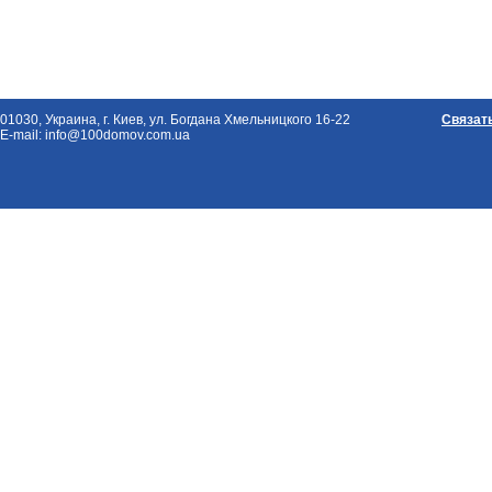
01030, Украина, г. Киев, ул. Богдана Хмельницкого 16-22
Связат
E-mail: info@100domov.com.ua