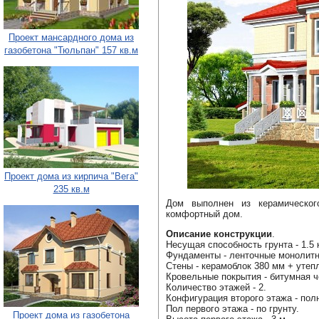
Проект мансардного дома из
газобетона "Тюльпан" 157 кв.м
Проект дома из кирпича "Вега"
235 кв.м
Дом выполнен из керамическог
комфортный дом.
Описание конструкции
.
Несущая способность грунта - 1.5 
Фундаменты - ленточные монолит
Стены - керамоблок 380 мм + утеп
Кровельные покрытия - битумная ч
Количество этажей - 2.
Конфигурация второго этажа - пол
Пол первого этажа - по грунту.
Проект дома из газобетона